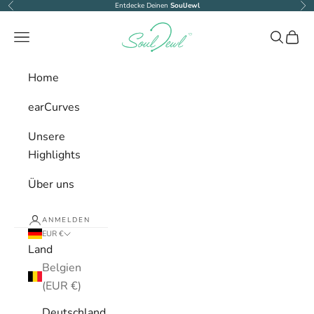
Zum Inhalt springen
Entdecke Deinen
SoulJewl
Zurück
Vor
SoulJewl
Menü
Suchen
Ware
Home
earCurves
Unsere
Highlights
Über uns
ANMELDEN
EUR €
Land
Belgien
(EUR €)
Deutschland